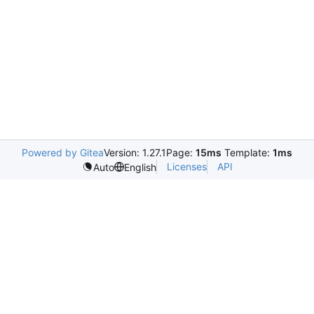
Powered by Gitea
Version: 1.27.1
Page:
15ms
Template:
1ms
Licenses
API
Auto
English