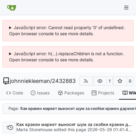
JavaScript error: Cannot read property '0' of undefined.
Open browser console to see more details.
JavaScript error: h(...).replaceChildren is not a function.
Open browser console to see more details.
johnniekleeman
/
2432883
1
0
Code
Issues
Packages
Projects
Wik
Code
Page:
Как кракен маркет выносит шум за скобки кракен даркн
Как кракен маркет выносит шум за скобки кракен даркнет официальный
1
Marta Stonehouse edited this page
2026-05-29 01:41:47 +02:00